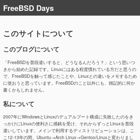
コ
FreeBSD Days
ン
テ
ン
ツ
このサイトについて
へ
ス
このブログについて
キ
ッ
「FreeBSDを普段遣いすると、どうなるんだろう？」という思いつ
プ
きから始めた記録です。Linuxにはある程度慣れている方だと思うの
で、FreeBSDを触って感じたことや、Linuxとの違いをメモするため
に使おうと思っています。FreeBSDのこと以外にも、雑記的に何か
書くかもしれません。
私について
2007年にWindowsとLinuxのデュアルブート構成に失敗したのをき
っかけにLinuxの便利さに感銘を受け、それからずっとLinuxを普段
遣いしています。メインで利用するディストリビューションは、こ
こ12-13年の間、Ubuntu→Arch Linux→Gentoo/Linuxと変わりまし