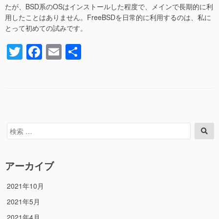
たが、BSD系のOSはインストールした程度で、メインで長期的に利
用したことはありません。FreeBSDを日常的に利用するのは、私に
とって初めての試みです。
T
F
E
共
wi
a
m
有
tt
c
ail
er
e
b
o
検
検
索
索
o
対
k
象:
アーカイブ
2021年10月
2021年5月
2021年4月