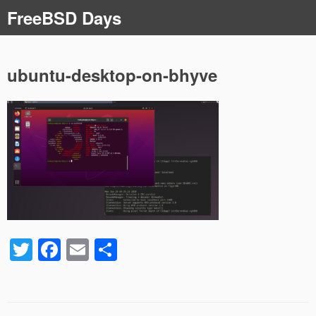
コ
FreeBSD Days
ン
テ
ン
ツ
ubuntu-desktop-on-bhyve
へ
ス
キ
ッ
プ
T
F
E
共
wi
a
m
有
tt
c
ail