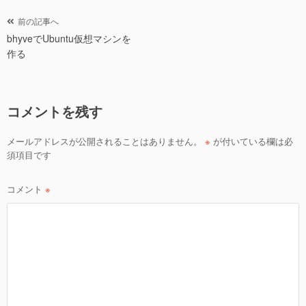
er
e
b
投
前の記事へ
o
bhyveでUbuntu仮想マシンを
稿
作る
ナ
o
ビ
k
ゲ
コメントを残す
ー
シ
メールアドレスが公開されることはありません。
※
が付いている欄は必
ョ
須項目です
ン
コメント
※