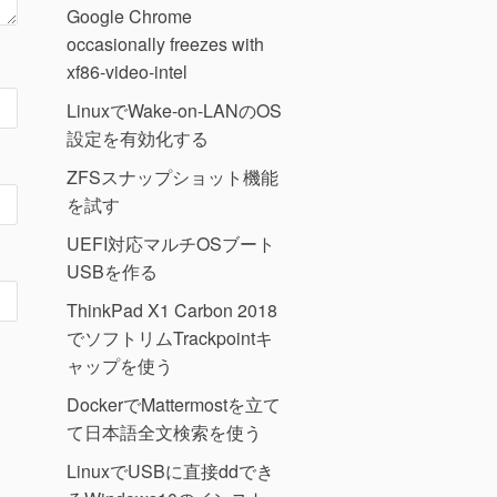
Google Chrome
occasionally freezes with
xf86-video-intel
LinuxでWake-on-LANのOS
設定を有効化する
ZFSスナップショット機能
を試す
UEFI対応マルチOSブート
USBを作る
ThinkPad X1 Carbon 2018
でソフトリムTrackpointキ
ャップを使う
DockerでMattermostを立て
て日本語全文検索を使う
LinuxでUSBに直接ddでき