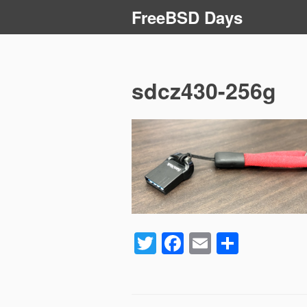
コ
FreeBSD Days
ン
テ
ン
ツ
sdcz430-256g
へ
ス
キ
ッ
プ
T
F
E
共
wi
a
m
有
tt
c
ail