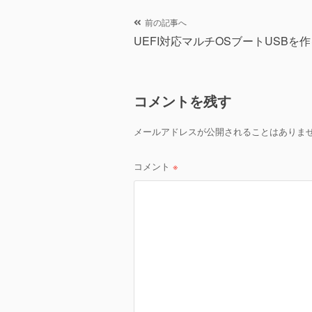
er
e
b
投
前の記事へ
o
UEFI対応マルチOSブートUSBを
稿
o
ナ
k
コメントを残す
ビ
ゲ
メールアドレスが公開されることはありま
ー
コメント
※
シ
ョ
ン