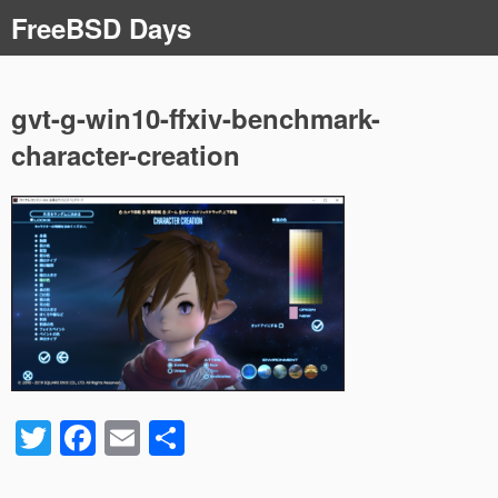
コ
FreeBSD Days
ン
テ
ン
ツ
gvt-g-win10-ffxiv-benchmark-
へ
character-creation
ス
キ
ッ
プ
T
F
E
共
wi
a
m
有