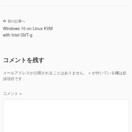
tt
c
ail
er
e
b
投
前の記事へ
o
Windows 10 on Linux KVM
稿
with Intel GVT-g
ナ
o
ビ
k
ゲ
コメントを残す
ー
シ
メールアドレスが公開されることはありません。
※
が付いている欄は必
ョ
須項目です
ン
コメント
※