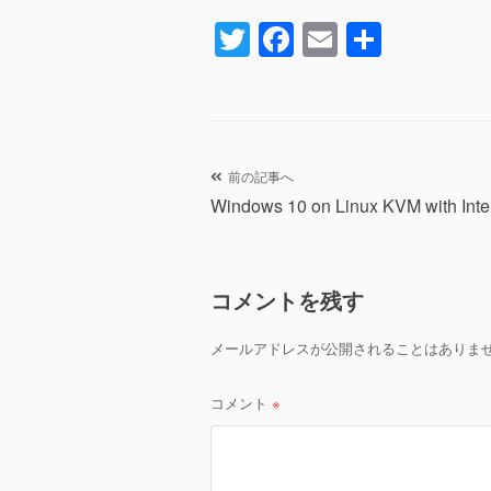
T
F
E
共
wi
a
m
有
tt
c
ail
er
e
b
投
前の記事へ
o
Windows 10 on Linux KVM with Inte
稿
o
ナ
k
コメントを残す
ビ
ゲ
メールアドレスが公開されることはありま
ー
コメント
※
シ
ョ