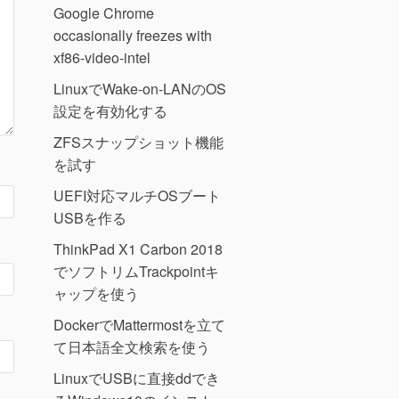
Google Chrome
occasionally freezes with
xf86-video-intel
LinuxでWake-on-LANのOS
設定を有効化する
ZFSスナップショット機能
を試す
UEFI対応マルチOSブート
USBを作る
ThinkPad X1 Carbon 2018
でソフトリムTrackpointキ
ャップを使う
DockerでMattermostを立て
て日本語全文検索を使う
LinuxでUSBに直接ddでき