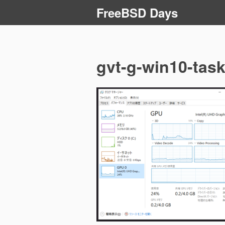
コ
FreeBSD Days
ン
テ
ン
ツ
gvt-g-win10-tas
へ
ス
キ
ッ
プ