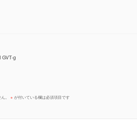
l GVT-g
せん。
※
が付いている欄は必須項目です