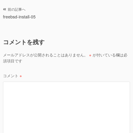
er
e
b
投
前の記事へ
o
freebsd-install-05
稿
ナ
o
ビ
k
コメントを残す
ゲ
ー
メールアドレスが公開されることはありません。
※
が付いている欄は必
シ
須項目です
ョ
ン
コメント
※