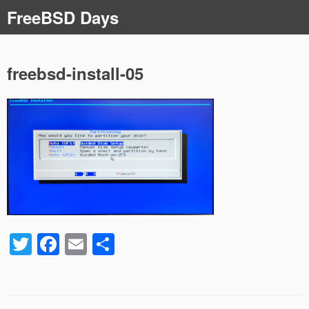
コ
FreeBSD Days
ン
テ
ン
ツ
freebsd-install-05
へ
ス
キ
ッ
プ
T
F
E
共
wi
a
m
有
tt
c
ail