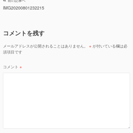
b
投
前の記事へ
o
IMG20200801232215
稿
ナ
o
ビ
k
コメントを残す
ゲ
ー
メールアドレスが公開されることはありません。
※
が付いている欄は必
シ
須項目です
ョ
ン
コメント
※