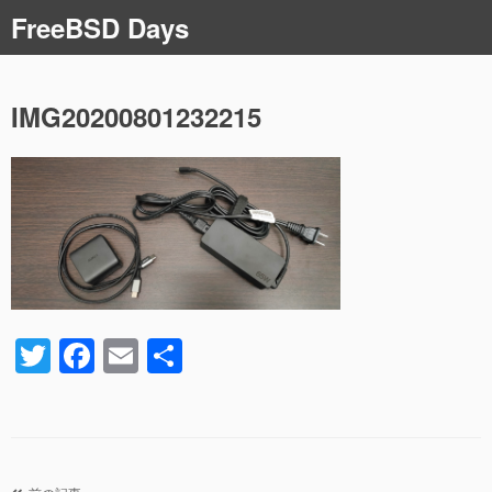
コ
FreeBSD Days
ン
テ
ン
ツ
IMG20200801232215
へ
ス
キ
ッ
プ
T
F
E
共
wi
a
m
有
tt
c
ail
er
e