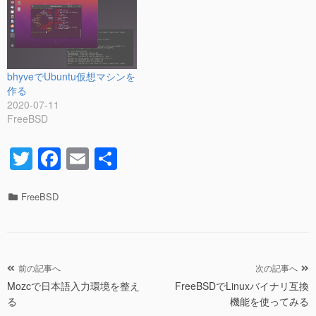
bhyveでUbuntu仮想マシンを
作る
2020-07-11
FreeBSD
T
F
E
共
wi
a
m
有
tt
c
ail
カ
FreeBSD
テ
er
e
ゴ
リ
b
ー
o
投
前の記事へ
次の記事へ
o
Mozcで日本語入力環境を整え
FreeBSDでLinuxバイナリ互換
稿
る
機能を使ってみる
ナ