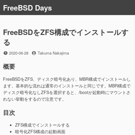
コ
FreeBSD Days
ン
テ
ン
ツ
FreeBSDをZFS構成でインストールす
へ
る
ス
キ
投
投
2020-06-28
Takuma Nakajima
ッ
稿
稿
プ
概要
日
者
FreeBSDをZFS、ディスク暗号化あり、MBR構成でインストールし
ます。基本的な流れは通常のインストールと同じです。MBR構成で
ディスク暗号化なしZFSを選択すると、/bootが起動時にマウントさ
れない挙動をするので注意です。
目次
ZFS構成でインストールする
暗号化ZFS構成の起動画面