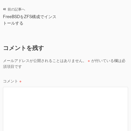
er
e
b
投
前の記事へ
o
FreeBSDをZFS構成でインス
稿
トールする
ナ
o
ビ
k
ゲ
コメントを残す
ー
シ
メールアドレスが公開されることはありません。
※
が付いている欄は必
ョ
須項目です
ン
コメント
※