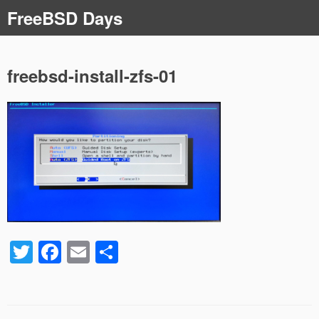
コ
FreeBSD Days
ン
テ
ン
ツ
freebsd-install-zfs-01
へ
ス
キ
ッ
プ
T
F
E
共
wi
a
m
有
tt
c
ail