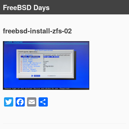
コ
FreeBSD Days
ン
テ
ン
ツ
freebsd-install-zfs-02
へ
ス
キ
ッ
プ
T
F
E
共
wi
a
m
有
tt
c
ail