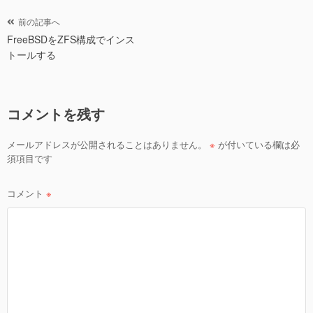
er
e
b
投
前の記事へ
o
FreeBSDをZFS構成でインス
稿
トールする
ナ
o
ビ
k
ゲ
コメントを残す
ー
シ
メールアドレスが公開されることはありません。
※
が付いている欄は必
ョ
須項目です
ン
コメント
※