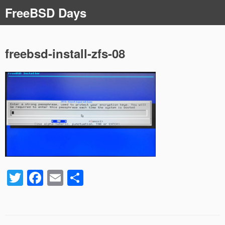
コ
FreeBSD Days
ン
テ
ン
ツ
freebsd-install-zfs-08
へ
ス
キ
ッ
プ
T
F
E
共
wi
a
m
有
tt
c
ail