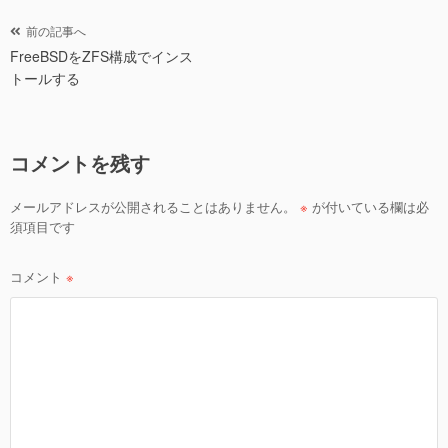
er
e
b
投
前の記事へ
o
FreeBSDをZFS構成でインス
稿
トールする
ナ
o
ビ
k
ゲ
コメントを残す
ー
シ
メールアドレスが公開されることはありません。
※
が付いている欄は必
ョ
須項目です
ン
コメント
※