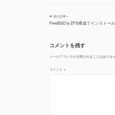
tt
c
ail
er
e
b
投
前の記事へ
o
FreeBSDをZFS構成でインストー
稿
o
ナ
k
コメントを残す
ビ
ゲ
メールアドレスが公開されることはありま
ー
コメント
※
シ
ョ
ン