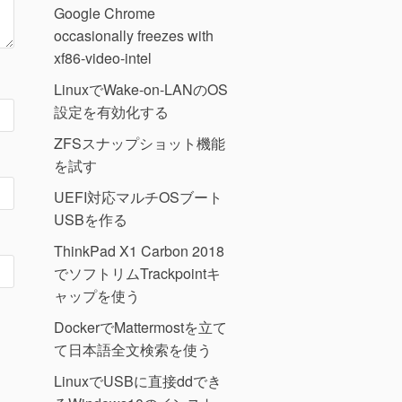
Google Chrome
occasionally freezes with
xf86-video-intel
LinuxでWake-on-LANのOS
設定を有効化する
ZFSスナップショット機能
を試す
UEFI対応マルチOSブート
USBを作る
ThinkPad X1 Carbon 2018
でソフトリムTrackpointキ
ャップを使う
DockerでMattermostを立て
て日本語全文検索を使う
LinuxでUSBに直接ddでき