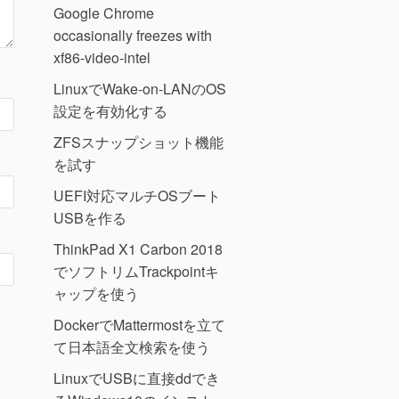
Google Chrome
occasionally freezes with
xf86-video-intel
LinuxでWake-on-LANのOS
設定を有効化する
ZFSスナップショット機能
を試す
UEFI対応マルチOSブート
USBを作る
ThinkPad X1 Carbon 2018
でソフトリムTrackpointキ
ャップを使う
DockerでMattermostを立て
て日本語全文検索を使う
LinuxでUSBに直接ddでき