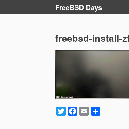
コ
FreeBSD Days
ン
テ
ン
ツ
freebsd-install-z
へ
ス
キ
ッ
プ
T
F
E
共
wi
a
m
有