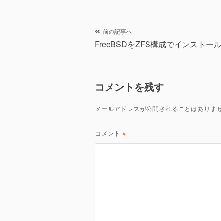
tt
c
ail
er
e
b
投
前の記事へ
o
FreeBSDをZFS構成でインストー
稿
o
ナ
k
コメントを残す
ビ
ゲ
メールアドレスが公開されることはありま
ー
コメント
※
シ
ョ
ン