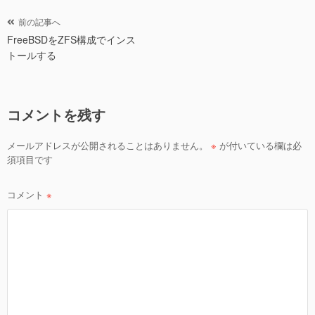
er
e
b
投
前の記事へ
o
FreeBSDをZFS構成でインス
稿
トールする
ナ
o
ビ
k
ゲ
コメントを残す
ー
シ
メールアドレスが公開されることはありません。
※
が付いている欄は必
ョ
須項目です
ン
コメント
※