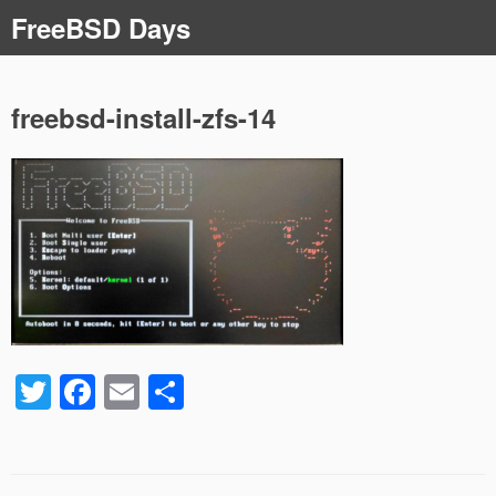
コ
FreeBSD Days
ン
テ
ン
ツ
freebsd-install-zfs-14
へ
ス
キ
ッ
プ
T
F
E
共
wi
a
m
有
tt
c
ail