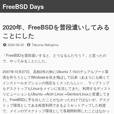
コ
FreeBSD Days
ン
テ
ン
ツ
2020年、FreeBSDを普段遣いしてみる
へ
ことにした
ス
キ
投
投
2020-06-20
Takuma Nakajima
ッ
稿
稿
プ
日
者
「FreeBSDを普段遣いすると、どうなるんだろう？」と思ったの
で、やってみることにした。
2007年10月27日、高校2年の秋にUbuntu 7.10のデュアルブート環
境を作ろうとしてWindowsを吹き飛ばして以来（あまりにも眠くて
インストールオプションの指定をミスったらしい）、ラップトップ
もデスクトップもLinuxをメインに生活してきた。利用するディスト
リビューションもUbuntu→Arch Linux→Gentoo/Linuxと変遷してき
た。FreeBSDに手を出したことがなかったわけではないが、デスク
トップ環境としてある程度利用できるようセットアップした程度
で、メインのデスクトップ環境として長期間利用したことはなかっ