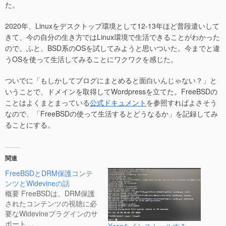
た。
2020年、Linuxをデスクトップ環境として12-13年ほど普段遣いして
きて、今の自分の生き方ではLinux環境で生活できることがわかった
ので、ふと、BSD系のOSを試してみようと思いついた。今までと違
うOSを使って生活してみることにワクワクを感じた。
ついでに「もしかしてブログにまとめると面白いんじゃない？」と
いうことで、ドメインを取得してWordpressを立てた。FreeBSDの
ことはよくまとまっている
公式ドキュメント
を参照すればよさそう
なので、「FreeBSDの使って生活するとどうなるか」を記録してみ
ることにする。
関連
FreeBSDとDRM保護コンテ
ンツとWidevineの話
概要 FreeBSDは、DRM保護
されたコンテンツの視聴に必
要なWidevineプラグインのサ
ポート…