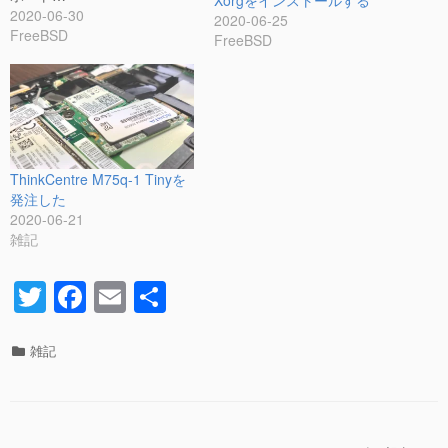
Xorgをインストールする
2020-06-30
2020-06-25
FreeBSD
FreeBSD
ThinkCentre M75q-1 Tinyを
発注した
2020-06-21
雑記
T
F
E
共
wi
a
m
有
tt
c
ail
カ
雑記
テ
er
e
ゴ
リ
b
ー