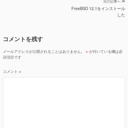
o
投
次の記事へ
o
FreeBSD 12.1をインストール
稿
した
ナ
k
ビ
ゲ
コメントを残す
ー
シ
メールアドレスが公開されることはありません。
※
が付いている欄は必
ョ
須項目です
ン
コメント
※